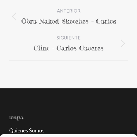
Navegación
ANTERIOR
entre
Obra Naked Sketches – Carlos
Proyecto
proyectos
anterior
SIGUIENTE
Clint – Carlos Caceres
Proyecto
siguiente
mapa
Quienes Somos