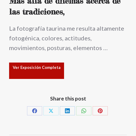
Mas allá de dilemas acerca de
las tradiciones,
La fotografía taurina me resulta altamente
fotogénica, colores, actitudes,
movimientos, posturas, elementos …
Ver Exposición Completa
Share this post
Share
Share
Share
Share
Share
on
on
on
on
on
Facebook
X
LinkedIn
WhatsApp
Pinterest