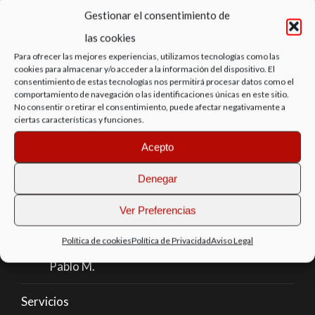
Gestionar el consentimiento de
Carlos Caceres Lavergne
las cookies
Lucia Cáceres Alves
Para ofrecer las mejores experiencias, utilizamos tecnologías como las
cookies para almacenar y/o acceder a la información del dispositivo. El
consentimiento de estas tecnologías nos permitirá procesar datos como el
Calu Project
comportamiento de navegación o las identificaciones únicas en este sitio.
No consentir o retirar el consentimiento, puede afectar negativamente a
ciertas características y funciones.
Inicio
Acepto
Colaboradores
Denegar
Mario Cáceres Gomez
Ver Preferencias
Luiyo V.
Política de cookies
Política de Privacidad
Aviso Legal
Pablo M.
Servicios