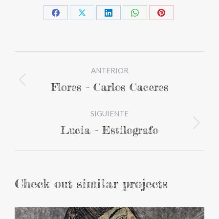
Share
Share
Share
Share
Share
on
on
on
on
on
Facebook
X
LinkedIn
WhatsApp
Pinterest
Navegación
ANTERIOR
entre
Flores – Carlos Caceres
Proyecto
proyectos
anterior
SIGUIENTE
Lucia – Estilografo
Proyecto
siguiente
Check out similar projects