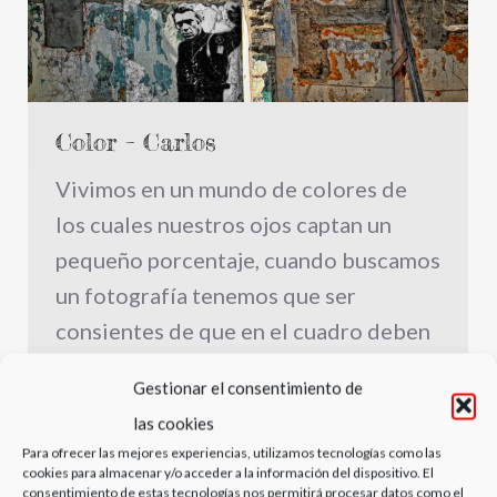
Color – Carlos
Vivimos en un mundo de colores de
los cuales nuestros ojos captan un
pequeño porcentaje, cuando buscamos
un fotografía tenemos que ser
consientes de que en el cuadro deben
estar todos los elementos
Gestionar el consentimiento de
equilibrados y compensados, luz,
las cookies
colores, puntos de vistas, encuadres,
Para ofrecer las mejores experiencias, utilizamos tecnologías como las
formas.
cookies para almacenar y/o acceder a la información del dispositivo. El
consentimiento de estas tecnologías nos permitirá procesar datos como el