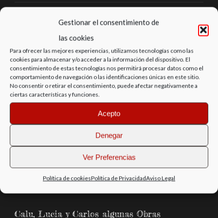
Servicios
Gestionar el consentimiento de
las cookies
Exposiciones
Para ofrecer las mejores experiencias, utilizamos tecnologías como las
cookies para almacenar y/o acceder a la información del dispositivo. El
Escaparate
consentimiento de estas tecnologías nos permitirá procesar datos como el
comportamiento de navegación o las identificaciones únicas en este sitio.
No consentir o retirar el consentimiento, puede afectar negativamente a
Tienda
ciertas características y funciones.
Contacto
Acepto
Denegar
Ver Preferencias
Política de cookies
Política de Privacidad
Aviso Legal
Calu, Lucia y Carlos algunas Obras