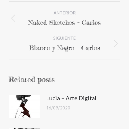
Navegación
ANTERIOR
entre
Naked Sketches – Carlos
Publicación
publicaciones
anterior:
SIGUIENTE
Blanco y Negro – Carlos
Publicación
siguiente:
Related posts
Lucia – Arte Digital
16/09/2020